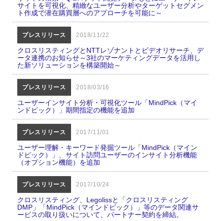
サイトを可視化、精緻なユーザー分析やターゲットセグメン
ト作成で潜在購買層へのアプローチを可能に～
プレスリリース
2018/11/22
クロスリスティングとNTTレゾナントとビデオリサーチ、デ
ータ連携のお知らせ～3社のマーケティングデータを活用し
た新ソリューションを構築開始～
プレスリリース
2018/03/16
ユーザーインサイト分析・可視化ツール「MindPick（マイ
ンドピック）」期間指定の機能を追加
プレスリリース
2017/11/01
ユーザー理解・キーワード発掘ツール「MindPick（マイン
ドピック）」、サイト訪問ユーザーのインサイト分析機能
（オプション機能）を追加
プレスリリース
2017/10/24
クロスリスティング、Legolissと「クロスリスティング
DMP」「MindPick（マインドピック）」等のデータ関連サ
ービスの取り扱いについて、パートナー契約を締結。